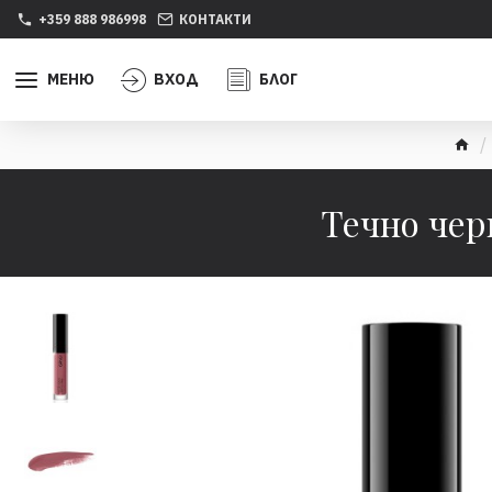
+359 888 986998
КОНТАКТИ
МЕНЮ
ВХОД
БЛОГ
Течно черв