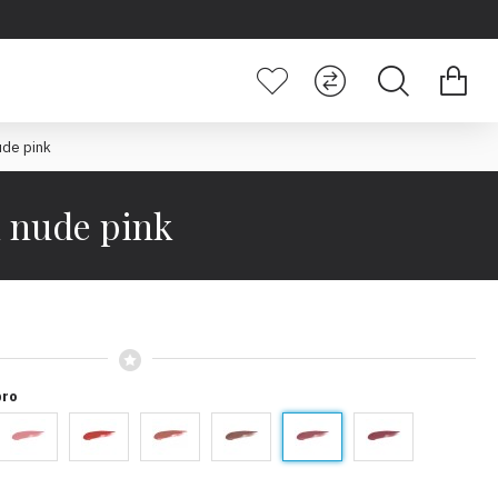
ude pink
k nude pink
pro