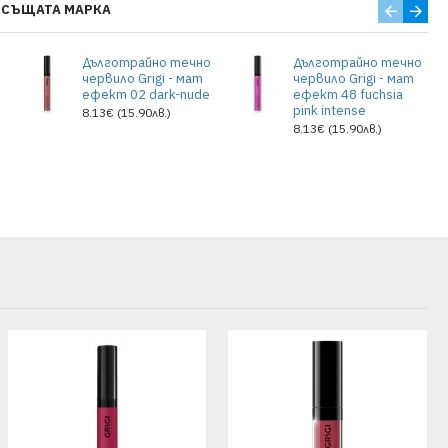
 СЪЩАТА МАРКА
о
Дълготрайно течно
Дълготрайно течно
червило Grigi - мат
червило Grigi - мат
ефект 02 dark-nude
ефект 48 fuchsia
pink intense
8.13€ (15.90лв.)
8.13€ (15.90лв.)