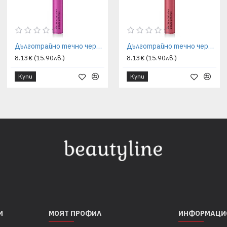
Дълготрайно течно червило Grigi - мат ефект 48 fuchsia pink intense
Дълготрайно течно червило Grigi - мат ефект 49 watermelon intense
8.13€ (15.90лв.)
8.13€ (15.90лв.)
Купи
Купи
И
МОЯТ ПРОФИЛ
ИНФОРМАЦИ