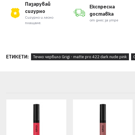
Пазарувай
Експресна
сигурно
доставка
Сигурно и лесно
от днес за утре
плащане.
ЕТИКЕТИ:
Течно червило Grigi - matte pro 422 dark nude pink