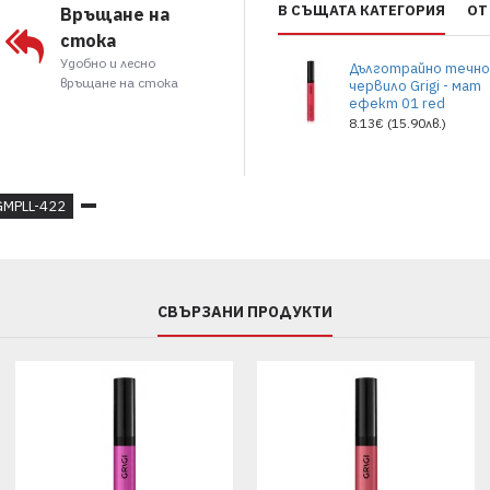
масло от карите.
В СЪЩАТА КАТЕГОРИЯ
ОТ
Връщане на
стока
Удобно и лесно
Дълготрайно течн
връщане на стока
червило Grigi - мат
ефект 01 red
8.13€ (15.90лв.)
GMPLL-422
СВЪРЗАНИ ПРОДУКТИ