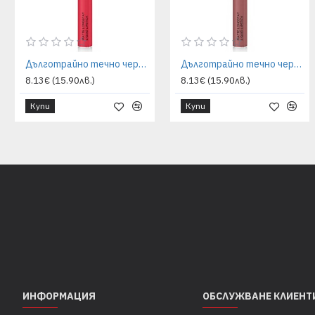
Дълготрайно течно червило Grigi - мат ефект 01 red
Дълготрайно течно червило Grigi - мат ефект 02 dark-nude
8.13€ (15.90лв.)
8.13€ (15.90лв.)
Купи
Купи
ИНФОРМАЦИЯ
ОБСЛУЖВАНЕ КЛИЕНТ