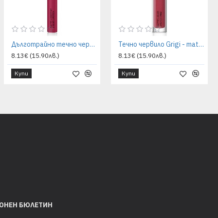
Дълготрайно течно червило Grigi - мат ефект 50 light cherry
Течно червило Grigi - matte pro 409 metallic rust
8.13€ (15.90лв.)
8.13€ (15.90лв.)
Купи
Купи
ОНЕН БЮЛЕТИН