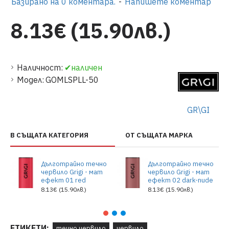
Базирано на 0 коментара.
-
Напишете коментар
8.13€ (15.90лв.)
Наличност:
✔наличен
Модел:
GOMLSPLL-50
GR\GI
В СЪЩАТА КАТЕГОРИЯ
ОТ СЪЩАТА МАРКА
Дълготрайно течно
Дълготрайно течно
червило Grigi - мат
червило Grigi - мат
ефект 01 red
ефект 02 dark-nude
8.13€ (15.90лв.)
8.13€ (15.90лв.)
ЕТИКЕТИ:
течно червило
червило