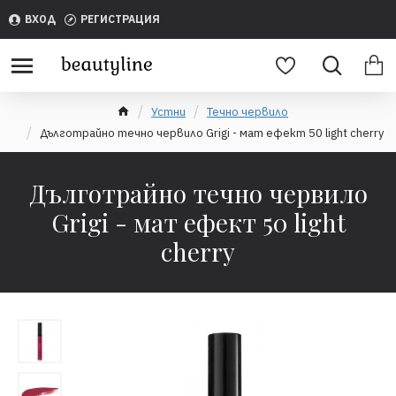
ВХОД
РЕГИСТРАЦИЯ
Устни
Течно червило
Дълготрайно течно червило Grigi - мат ефект 50 light cherry
Дълготрайно течно червило
Grigi - мат ефект 50 light
cherry