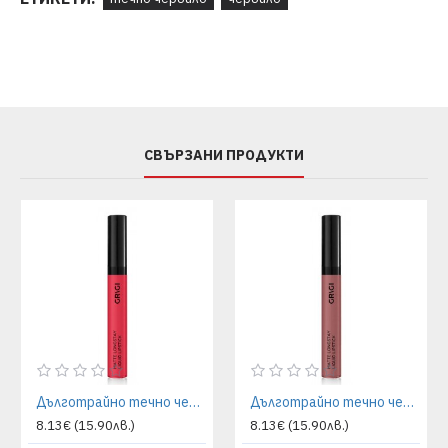
СВЪРЗАНИ ПРОДУКТИ
Дълготрайно течно червило Grigi - мат ефект 01 red
Дълготрайно течно червило Grigi - мат ефект 02 dark-nude
8.13€ (15.90лв.)
8.13€ (15.90лв.)