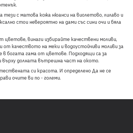
отенък.
а тези с матова кожа нюанси на виолетово, лилаво и
ксално стои невероятно на дами със сини очи и бяла
от цветове, винаги избирайте качествени моливи,
и от качеството на меки и водоустойчиви моливи за
те в богата гама от цветове. Подходящи са за
 и върху долната вътрешна част на окото.
стествената си красота. И определено Да не се
ави очите ви по - големи.