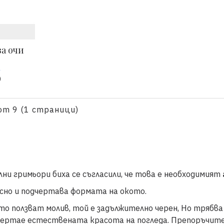
а очи
)
от 9 (1 страници)
ни гримьори биха се съгласили, че това е необходимият
лесно и подчертава формата на окото.
то ползват молив, той е задължително черен, Но трябва 
дчертае естествената красота на погледа. Препоръчите