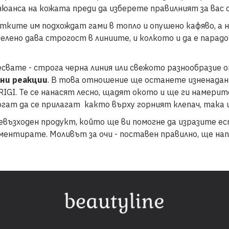
нюанса на кожата преди да изберете правилният за вас 
ките им подхождат гами в топло и опушено кафяво, а н
елено дава строгост в линиите, и колкото и да е парадо
есвате - строга черна линия или свежото разнообразие 
ни реакции
. В това отношение ще останете изненадан
RIGI. Те се нанасят лесно, щадят окото и ще ги намери
огат да се прилагат както върху горният клепач, така
евъзходен продукт, който ще ви помогне да изразите е
ентирате. Моливът за очи - поставен правилно, ще напр