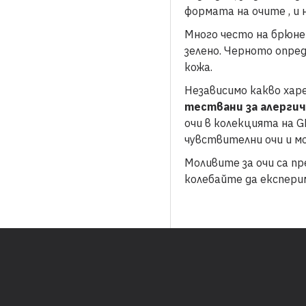
формата на очите , и 
Много често на брюнет
зелено. Черното опред
кожа.
Независимо какво хар
тествани за алергич
очи в колекцията на G
чувствителни очи и м
Моливите за очи са пр
колебайте да експерим