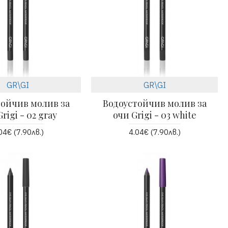
GR\GI
GR\GI
тойчив молив за
Водоустойчив молив за
rigi - 02 gray
очи Grigi - 03 white
04€ (7.90лв.)
4.04€ (7.90лв.)