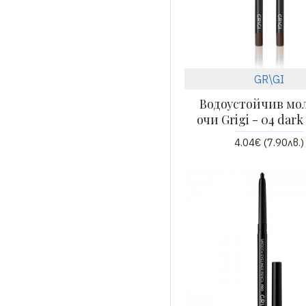
GR\GI
Водоустойчив мол
очи Grigi - 04 dar
4.04€ (7.90лв.)