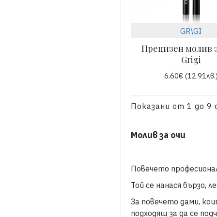
GR\GI
Прецизен молив з
Grigi
6.60€ (12.91лв.
Показани от 1 до 9 
Молив за очи
Повечето професионал
Той се нанася бързо, 
За повечето дами, кои
подходящ за да се по