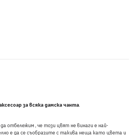
аксесоар за всяка дамска чанта
.
да отбележим , че този цвят не винаги е най-
лно е да се съобразите с такива неща като цвета и