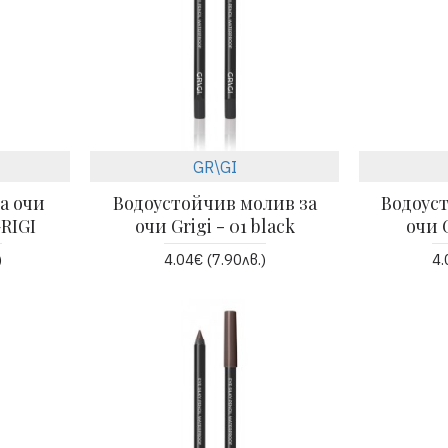
GR\GI
за очи
Водоустойчив молив за
Водоус
GRIGI
очи Grigi - 01 black
очи G
)
4.04€ (7.90лв.)
4.