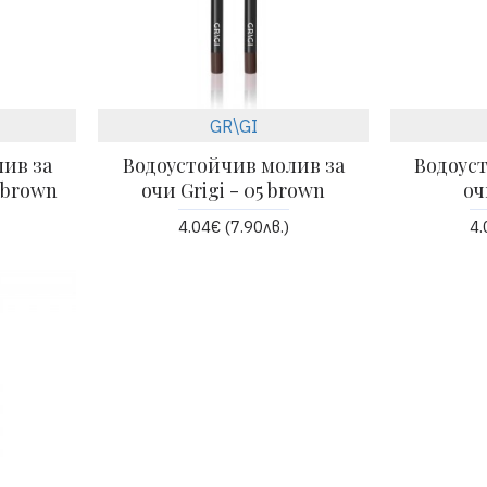
GR\GI
ив за
Водоустойчив молив за
Водоус
k brown
очи Grigi - 05 brown
оч
4.04€ (7.90лв.)
4.