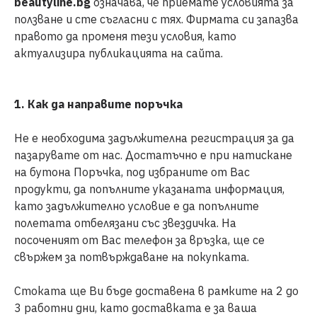
beautyline.bg
означава, че приемате условията за
ползване и сте съгласни с тях. Фирмата си запазва
правото да променя тези условия, като
актуализира публикацията на сайта.
1. Как да направите поръчка
Не е необходима задължителна регистрация за да
пазарувате от нас. Достатъчно е при натискане
на бутона Поръчка, под избраните от Вас
продукти, да попълните указаната информация,
като задължително условие е да попълните
полетата отбелязани със звездичка. На
посоченият от Вас телефон за връзка, ще се
свържем за потвърждаване на покупката.
Стоката ще Ви бъде доставена в рамките на 2 до
3 работни дни, като доставката е за ваша