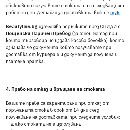
обикновено получавате стоката си на следващият
работен ден. Детайли за доставката вижте
тук
Beautyline.bg
изпълнява поръчките през СПИДИ с
Пощенски Паричен Превод
(законен метод при
който търговеца не издава касова бележка), което
означава че документа който получавате при
доставка от куриера е и документ за получена и
платена пратка.
4. Право на отказ и връщане на стоката
Вашите права са гарантирани при отказ от
поръчаната стока в срок от 14 дни след
получаване на доставката, при следните условия:
а. ако стоката не е използвана