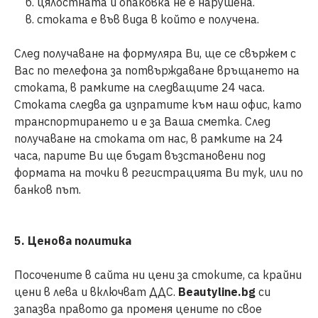
б. цялостната и опаковка не е нарушена.
в. стоката е във вида в който е получена.
След получаване на формуляра Ви, ще се свържем с
Вас по телефона за потвърждаване връщането на
стоката, в рамките на следващите 24 часа.
Стоката следва да изпратите към наш офис, като
транспортирането и е за Ваша сметка. След
получаване на стоката от нас, в рамките на 24
часа, парите Ви ще бъдат възстановени под
формата на точки в регистрацията Ви тук, или по
банков път.
5. Ценова политика
Посочените в сайта ни цени за стоките, са крайни
цени в лева и включват ДДС.
Beautyline.bg
си
запазва правото да променя цените по свое