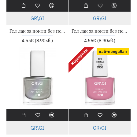
GR\GI
GR\GI
Гел лак за нокти без печене Weekly 12 ml - 652 | GRIGI
Гел лак за нокти без печене - Grigi weekly 600 snow white
4.55€ (8.90лв.)
4.55€ (8.90лв.)
✘изчерпан
най-продаван
GR\GI
GR\GI