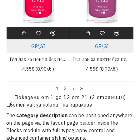
GR\GI
GR\GI
Гел лак за нокти без печене Weekly 12 ml - 656 | GRIGI
Гел лак за нокти без печене Weekly 12 ml - 657 | GRIGI
4.55€ (8.90лв.)
4.55€ (8.90лв.)
1
2
Показани от 1 до 12 от 21 (2 страници)
Цветен лак за нокти - на кирилица
The
category description
can be positioned anywhere
on the page via the layout page builder inside the
Blocks module with full typography control and
advanced container styling options.