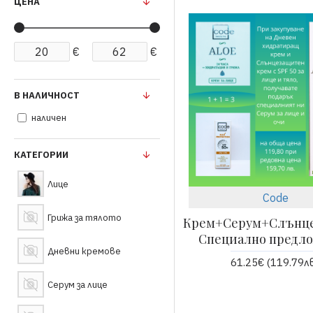
ЦЕНА
€
€
В НАЛИЧНОСТ
наличен
КАТЕГОРИИ
Лице
Code
Грижа за тялото
Крем+Серум+Слънц
Специално предл
Дневни кремове
61.25€ (119.79лв
Серум за лице