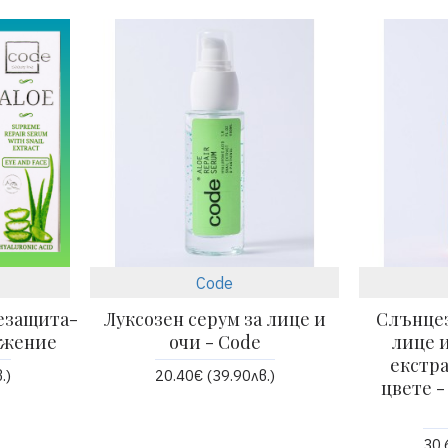
Code
езащита-
Луксозен серум за лице и
Слънцез
ожение
очи - Code
лице и
екстр
.)
20.40€ (39.90лв.)
цвете -
30.