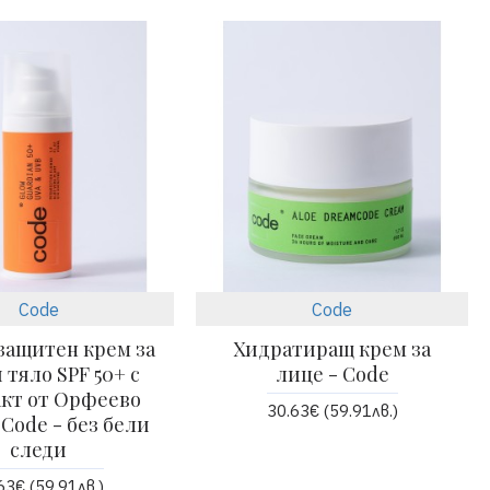
Code
Code
ащитен крем за
Хидратиращ крем за
 тяло SPF 50+ с
лице - Code
акт от Орфеево
30.63€ (59.91лв.)
 Code - без бели
следи
63€ (59.91лв.)