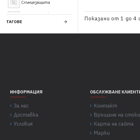
Слънцезащита
Хидратиращ крем за
Показани от 1 до 4 
лице
ТАГОВЕ
ИНФОРМАЦИЯ
ОБСЛУЖВАНЕ КЛИЕНТ
За нас
Контакт
Доставка
Връщане на стоки
Условия
Карта на сайта
Марки