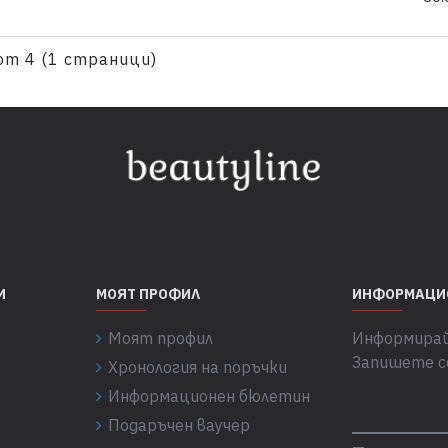
от 4 (1 страници)
И
МОЯТ ПРОФИЛ
ИНФОРМАЦИ
Моят профил
Информирай
Запишете с
Хронология на поръчки
Информационен бюлетин
Подаръчен ваучер