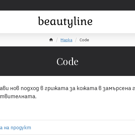
Марка
Code
Code
ви нов подход в грижата за кожата в замърсена г
вствителната.
а на продукт