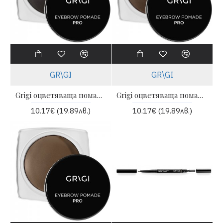
GR\GI
GR\GI
Grigi оцветяваща помада за вежди - 10 almost black | GRIGI
Grigi оцветяваща помада за вежди - 11 espresso | GRIGI
10.17€ (19.89лв.)
10.17€ (19.89лв.)