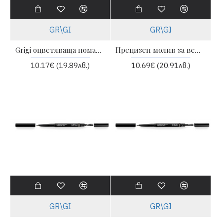
GR\GI
GR\GI
Grigi оцветяваща помада за вежди - 12 brunette | GRIGI
Прецизен молив за вежди с апликатор - 10 | GRIGI
10.17€ (19.89лв.)
10.69€ (20.91лв.)
GR\GI
GR\GI