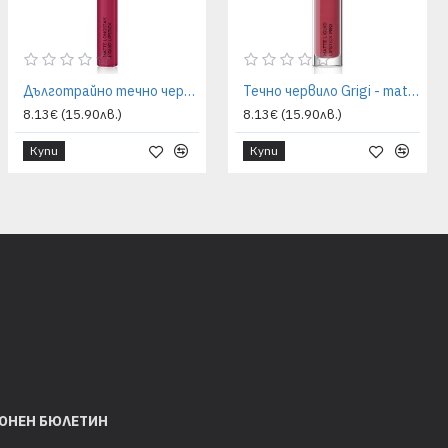
Дълготрайно течно червило Grigi - мат ефект 50 light cherry
Течно червило Grigi - matte pro 409 metallic rust
8.13€ (15.90лв.)
8.13€ (15.90лв.)
Купи
Купи
ОНЕН БЮЛЕТИН