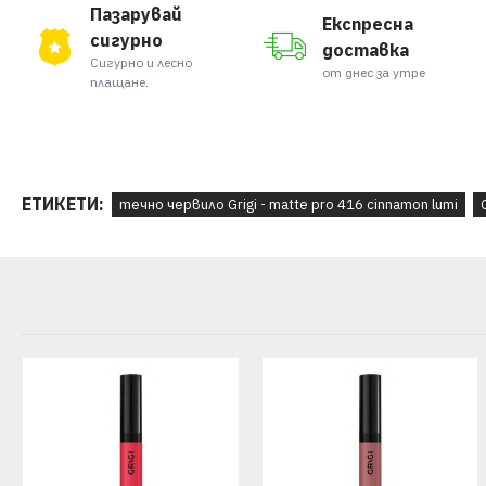
Пазарувай
Експресна
сигурно
доставка
Сигурно и лесно
от днес за утре
плащане.
ЕТИКЕТИ:
течно червило Grigi - matte pro 416 cinnamon lumi