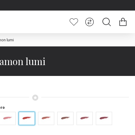
mon lumi
namon lumi
pro