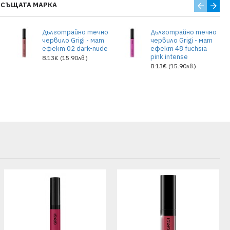
 СЪЩАТА МАРКА
о
Дълготрайно течно
Дълготрайно течно
червило Grigi - мат
червило Grigi - мат
ефект 02 dark-nude
ефект 48 fuchsia
pink intense
8.13€ (15.90лв.)
8.13€ (15.90лв.)