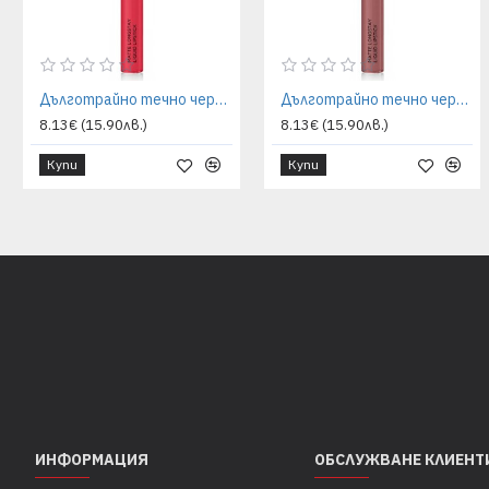
Дълготрайно течно червило Grigi - мат ефект 01 red
Дълготрайно течно червило Grigi - мат ефект 02 dark-nude
8.13€ (15.90лв.)
8.13€ (15.90лв.)
Купи
Купи
ИНФОРМАЦИЯ
ОБСЛУЖВАНЕ КЛИЕНТ