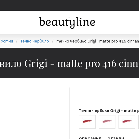
Устни
Течно червило
течно червило Grigi - matte pro 416 cinna
вило Grigi - matte pro 416 cin
Течно червило Grigi - matte 
ОПИСАНИЕ
ОТЗИВИ