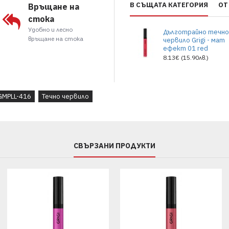
масло от карите.
В СЪЩАТА КАТЕГОРИЯ
ОТ
Връщане на
стока
Удобно и лесно
Дълготрайно течн
връщане на стока
червило Grigi - мат
ефект 01 red
8.13€ (15.90лв.)
GMPLL-416
Течно червило
СВЪРЗАНИ ПРОДУКТИ