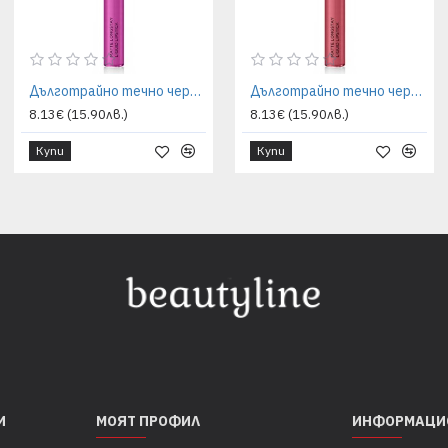
Дълготрайно течно червило Grigi - мат ефект 48 fuchsia pink intense
Дълготрайно течно червило Grigi - мат ефект 49 watermelon intense
8.13€ (15.90лв.)
8.13€ (15.90лв.)
Купи
Купи
И
МОЯТ ПРОФИЛ
ИНФОРМАЦИ