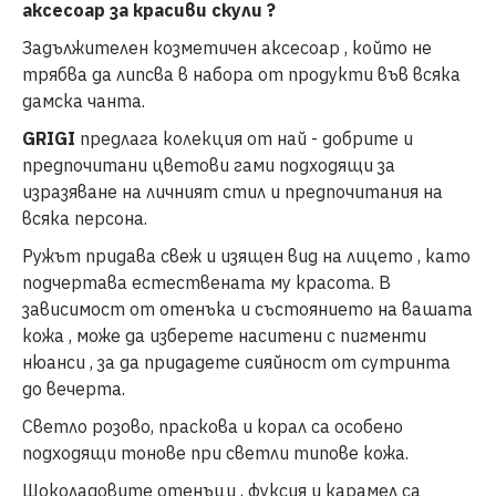
аксесоар за красиви скули ?
Задължителен козметичен аксесоар , който не
трябва да липсва в набора от продукти във всяка
дамска чанта.
GRIGI
предлага колекция от най - добрите и
предпочитани цветови гами подходящи за
изразяване на личният стил и предпочитания на
всяка персона.
Ружът придава свеж и изящен вид на лицето , като
подчертава естествената му красота. В
зависимост от отенъка и състоянието на вашата
кожа , може да изберете наситени с пигменти
нюанси , за да придадете сияйност от сутринта
до вечерта.
Светло розово, праскова и корал са особено
подходящи тонове при светли типове кожа.
Шоколадовите отенъци , фуксия и карамел са