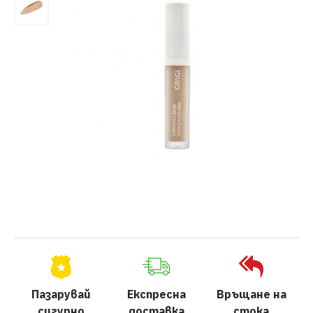
Пазарувай
Експресна
Връщане на
сигурно
доставка
стока