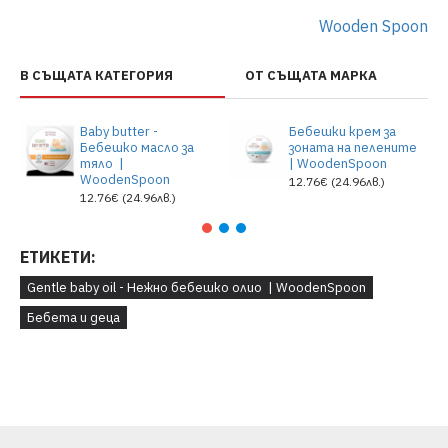
Wooden Spoon
В СЪЩАТА КАТЕГОРИЯ
ОТ СЪЩАТА МАРКА
Baby butter -
Бебешки крем за
Бебешко масло за
зоната на пелените
тяло |
| WoodenSpoon
WoodenSpoon
12.76€ (24.96лв.)
12.76€ (24.96лв.)
ЕТИКЕТИ:
Gentle baby oil - Нежно бебешко олио | WoodenSpoon
Бебета и деца