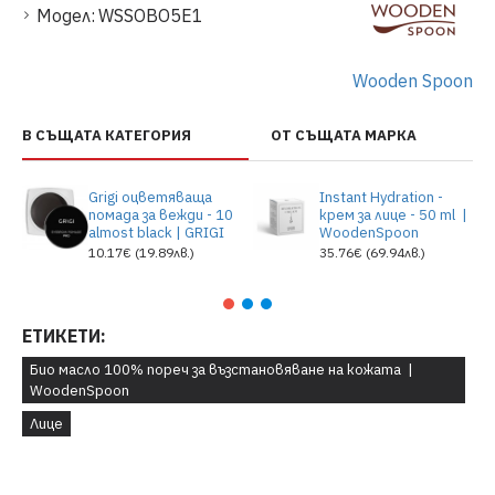
Модел:
WSSOBO5E1
Wooden Spoon
В СЪЩАТА КАТЕГОРИЯ
ОТ СЪЩАТА МАРКА
Grigi оцветяваща
Instant Hydration -
помада за вежди - 10
крем за лице - 50 ml |
almost black | GRIGI
WoodenSpoon
10.17€ (19.89лв.)
35.76€ (69.94лв.)
ЕТИКЕТИ:
Био масло 100% пореч за възстановяване на кожата |
WoodenSpoon
Лице