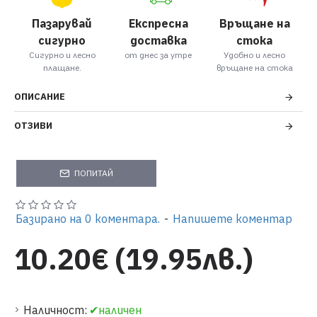
Пазарувай
Експресна
Връщане на
сигурно
доставка
стока
Сигурно и лесно
от днес за утре
Удобно и лесно
плащане.
връщане на стока
ОПИСАНИЕ
ОТЗИВИ
ПОПИТАЙ
Базирано на 0 коментара.
-
Напишете коментар
10.20€ (19.95лв.)
Наличност:
✔наличен