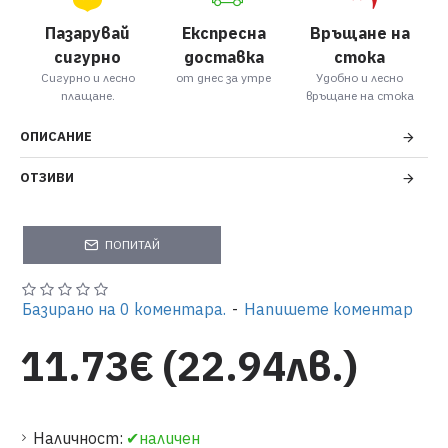
Пазарувай
Експресна
Връщане на
сигурно
доставка
стока
Сигурно и лесно
от днес за утре
Удобно и лесно
плащане.
връщане на стока
ОПИСАНИЕ
ОТЗИВИ
ПОПИТАЙ
Базирано на 0 коментара.
-
Напишете коментар
11.73€ (22.94лв.)
Наличност:
✔наличен