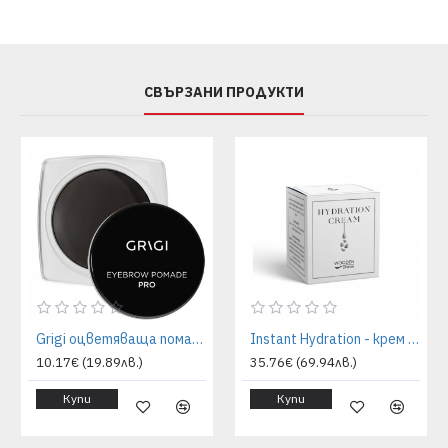
СВЪРЗАНИ ПРОДУКТИ
Grigi оцветяваща помада за вежди - 10 almost black | GRIGI
Instant Hydration - крем за лице - 50 ml | WoodenSpoon
10.17€ (19.89лв.)
35.76€ (69.94лв.)
Купи
Купи