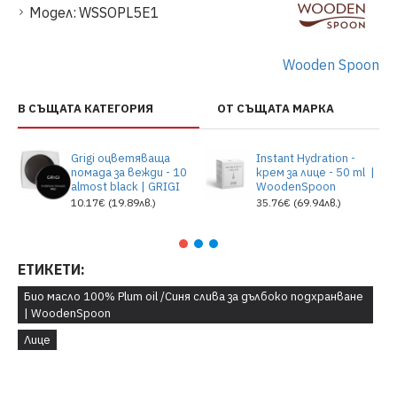
Модел:
WSSOPL5E1
Wooden Spoon
В СЪЩАТА КАТЕГОРИЯ
ОТ СЪЩАТА МАРКА
Grigi оцветяваща
Instant Hydration -
помада за вежди - 10
крем за лице - 50 ml |
almost black | GRIGI
WoodenSpoon
10.17€ (19.89лв.)
35.76€ (69.94лв.)
ЕТИКЕТИ:
Био масло 100% Plum oil /Синя слива за дълбоко подхранване
| WoodenSpoon
Лице