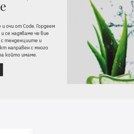
de
и очи от Code. Гордеем
и се надяваме че вие
 с тенденциите и
кт направен с много
та който имаме.