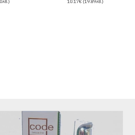
0лв.)
10.17€ (19.89лв.)