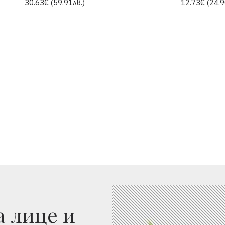
30.63€ (59.91лв.)
12.73€ (24.9
а лице и