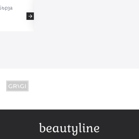
Бърза
Мили и отзивчиви Обичам ви