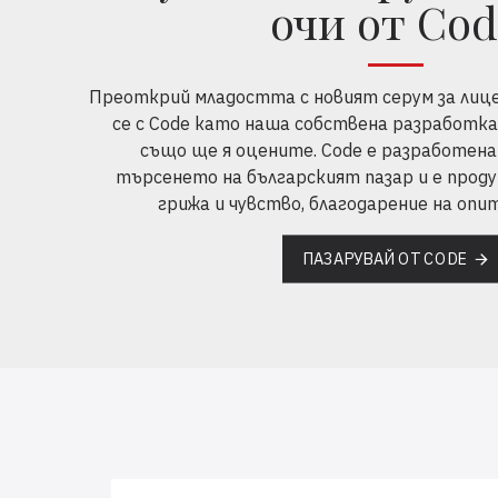
очи от Co
Преоткрий младостта с новият серум за лице 
се с Code като наша собствена разработка 
също ще я оцените. Code e разработена
търсенето на българският пазар и е проду
грижа и чувство, благодарение на опи
ПАЗАРУВАЙ ОТ CODE