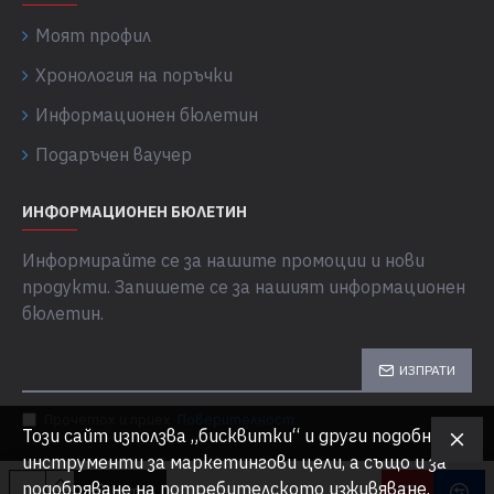
Моят профил
Хронология на поръчки
Информационен бюлетин
Подаръчен ваучер
ИНФОРМАЦИОНЕН БЮЛЕТИН
Информирайте се за нашите промоции и нови
продукти. Запишете се за нашият информационен
бюлетин.
ИЗПРАТИ
Прочетох и приех
Поверителност
Този сайт използва „бисквитки“ и други подобни
инструменти за маркетингови цели, а също и за
подобряване на потребителското изживяване.
КУПИ