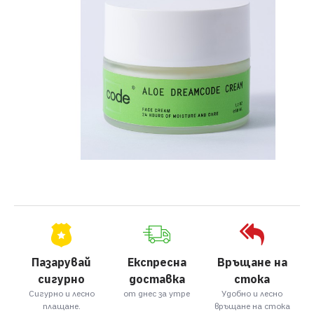
Пазарувай
Експресна
Връщане на
сигурно
доставка
стока
Сигурно и лесно
от днес за утре
Удобно и лесно
плащане.
връщане на стока