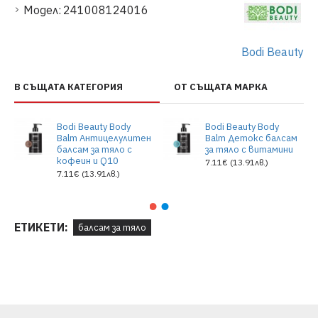
Модел:
241008124016
Bodi Beauty
В СЪЩАТА КАТЕГОРИЯ
ОТ СЪЩАТА МАРКА
Bodi Beauty Body
Bodi Beauty Body
Balm Антицелулитен
Balm Детокс балсам
балсам за тяло с
за тяло с витамини
кофеин и Q10
7.11€ (13.91лв.)
7.11€ (13.91лв.)
ЕТИКЕТИ:
балсам за тяло